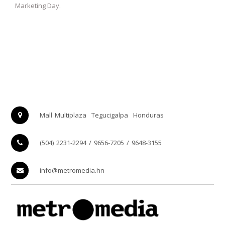
Marketing Day.
Mall Multiplaza
Tegucigalpa
Honduras
(504) 2231-2294 / 9656-7205 / 9648-3155
info@metromedia.hn