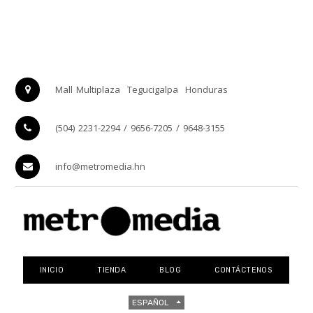
Mall Multiplaza
Tegucigalpa
Honduras
(504) 2231-2294 / 9656-7205 / 9648-3155
info@metromedia.hn
INICIO
TIENDA
BLOG
CONTÁCTENOS
ESPAÑOL