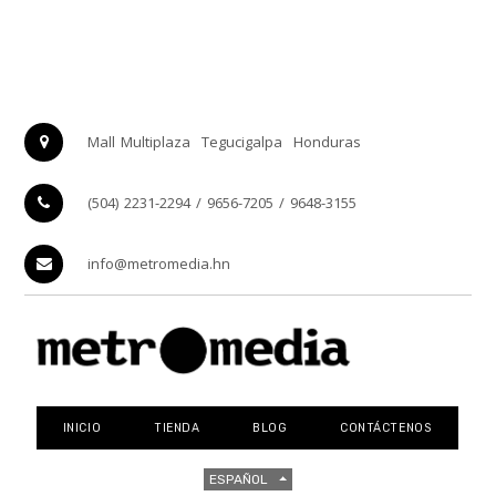
Mall Multiplaza
Tegucigalpa
Honduras
(504) 2231-2294 / 9656-7205 / 9648-3155
info@metromedia.hn
INICIO
TIENDA
BLOG
CONTÁCTENOS
ESPAÑOL