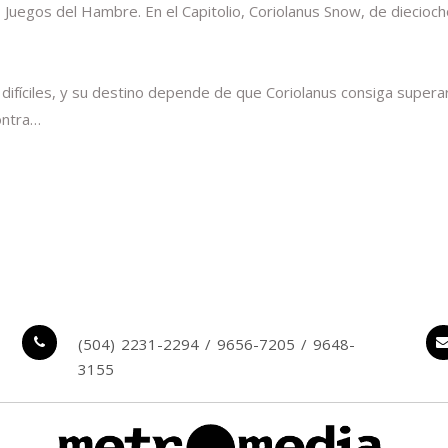
Juegos del Hambre. En el Capitolio, Coriolanus Snow, de dieciocho
s difíciles, y su destino depende de que Coriolanus consiga supe
ontra…
(504) 2231-2294 / 9656-7205 / 9648-
3155