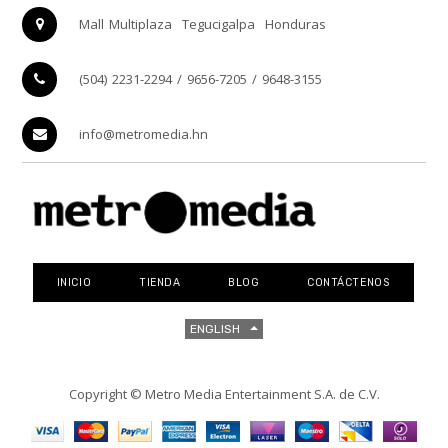
Mall Multiplaza
Tegucigalpa
Honduras
(504) 2231-2294 / 9656-7205 / 9648-3155
info@metromedia.hn
INICIO
TIENDA
BLOG
CONTÁCTENOS
ENGLISH
Copyright ©
Metro Media Entertainment S.A. de C.V.