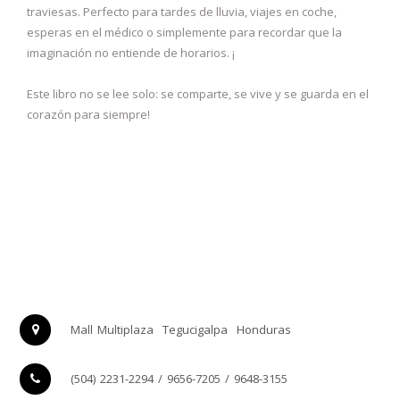
traviesas. Perfecto para tardes de lluvia, viajes en coche,
esperas en el médico o simplemente para recordar que la
imaginación no entiende de horarios. ¡
Este libro no se lee solo: se comparte, se vive y se guarda en el
corazón para siempre!
Mall Multiplaza
Tegucigalpa
Honduras
(504) 2231-2294 / 9656-7205 / 9648-3155