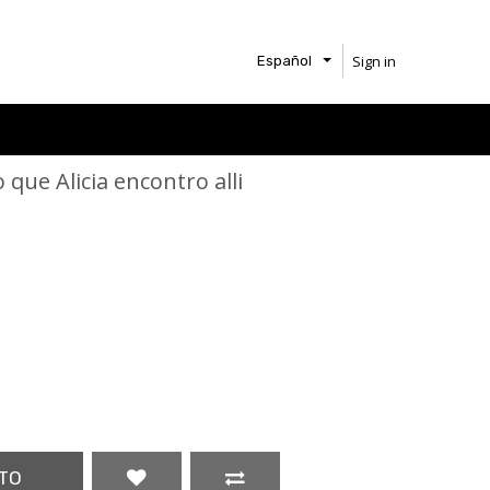
Sign in
Español
o que Alicia encontro alli
TO