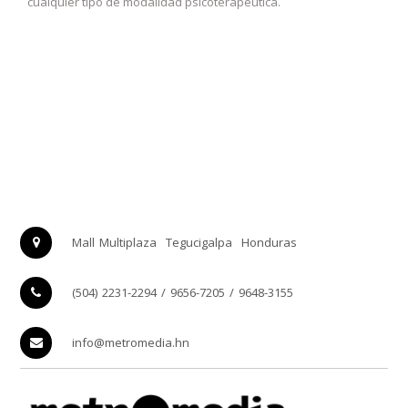
cualquier tipo de modalidad psicoterapéutica.
Mall Multiplaza
Tegucigalpa
Honduras
(504) 2231-2294 / 9656-7205 / 9648-3155
info@metromedia.hn