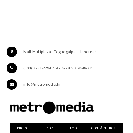
Mall Multiplaza
Tegucigalpa
Honduras
(504) 2231-2294 / 9656-7205 / 9648-3155
info@metromedia.hn
INICIO
TIENDA
BLOG
CONTÁCTENOS