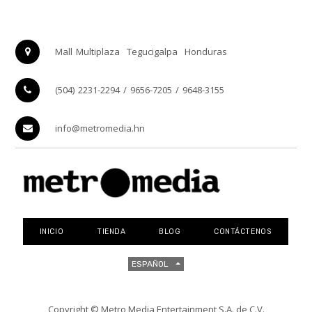
Mall Multiplaza
Tegucigalpa
Honduras
(504) 2231-2294 / 9656-7205 / 9648-3155
info@metromedia.hn
INICIO
TIENDA
BLOG
CONTÁCTENOS
ESPAÑOL
Copyright ©
Metro Media Entertainment S.A. de C.V.