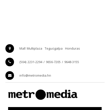
Mall Multiplaza
Tegucigalpa
Honduras
(504) 2231-2294 / 9656-7205 / 9648-3155
info@metromedia.hn