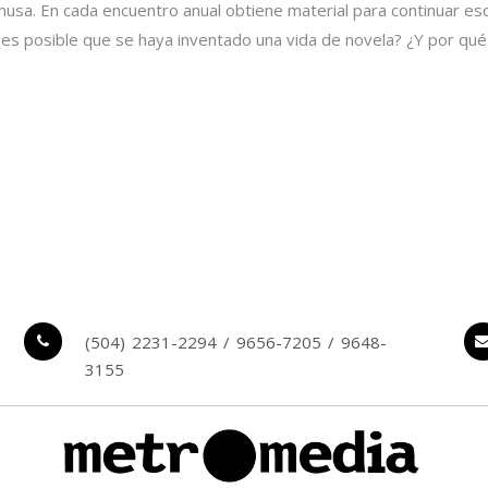
 musa. En cada encuentro anual obtiene material para continuar esc
¿es posible que se haya inventado una vida de novela? ¿Y por qué 
(504) 2231-2294 / 9656-7205 / 9648-
3155