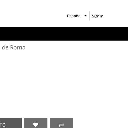
Sign in
Español
on de Roma
TO