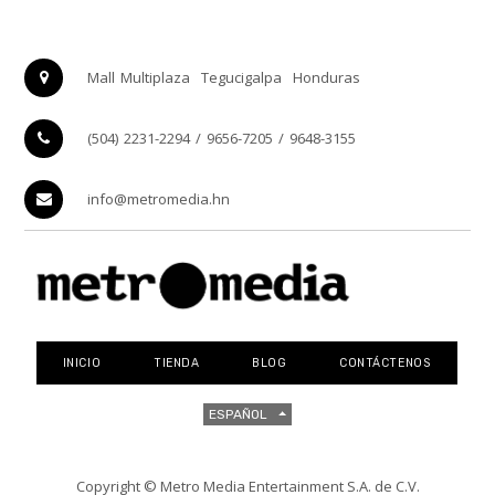
Mall Multiplaza
Tegucigalpa
Honduras
(504) 2231-2294 / 9656-7205 / 9648-3155
info@metromedia.hn
INICIO
TIENDA
BLOG
CONTÁCTENOS
ESPAÑOL
Copyright ©
Metro Media Entertainment S.A. de C.V.