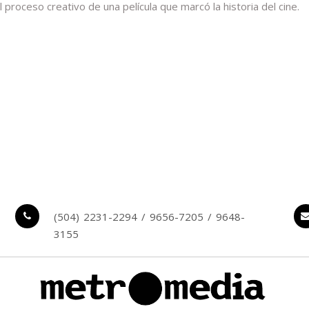
proceso creativo de una película que marcó la historia del cine.
(504) 2231-2294 / 9656-7205 / 9648-
3155