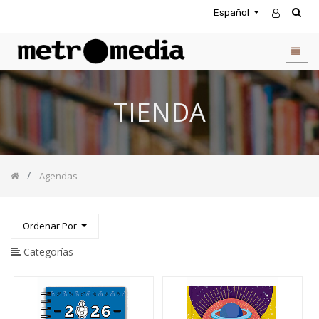
Español
CATEGORIA
DE
PRODUCTOS
Todos
TIENDA
los
productos
Novedades
Agendas
Agendas
Accesorios
Descuentos
Entretenimiento
Ordenar Por
&
Rompecabezas
Categorías
Biblias
Calendarios
Coffee
Table