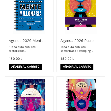
Books
Comics
&
Novelas
gráficas
Separadores
Los
más
Agenda 2026 Mente
Agenda 2026 Paulo
leídos
Millonaria
Coelho Cartone Planeta
• Tapa dura con laca
Tapa dura con laca
Libretas
sectorizada.
sectorizada +stamping
&
• 304páginas.
160 páginas impresas a cuatro
Sketchbooks
150.00
L
150.00
L
• 14.5 x 3x 20 cms.
colores.
Libros
• Wire-o.
17.5 x 2 x 22.5 cms.
para
• Bolsillo interior.
Cinta marcadora.
AÑADIR AL CARRITO
AÑADIR AL CARRITO
colorear
• Stickers.
Spread de semana /planner
• Spread de semana vista.
mensual
Libros
en
Español
Libros
en
Ingles
Literatura
Hondureña