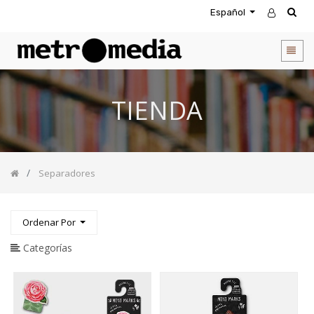
Español
CATEGORIA
DE
PRODUCTOS
Todos
TIENDA
los
productos
Novedades
Agendas
Separadores
Accesorios
Descuentos
Entretenimiento
Ordenar Por
&
Rompecabezas
Categorías
Biblias
Calendarios
Coffee
Table