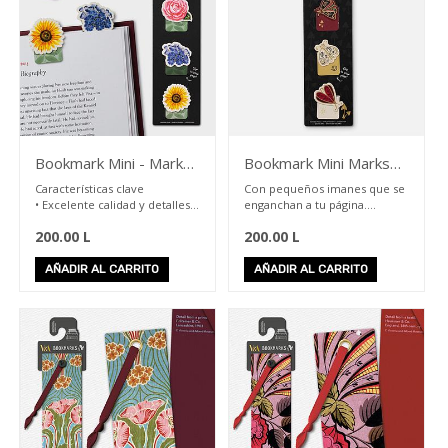
Books
Comics
&
Novelas
gráficas
Separadores
Los
más
Bookmark Mini - Mark
Bookmark Mini Marks
leídos
Magnetic Flowers
Moths
Características clave
Con pequeños imanes que se
Libretas
• Excelente calidad y detalles:
enganchan a tu página.
&
embalaje mínimo
Sketchbooks
200.00
L
200.00
L
• Imanes tipo clip que sujetan
Libros
y marcan tus páginas
para
suavemente, sin dañarlas
AÑADIR AL CARRITO
AÑADIR AL CARRITO
colorear
Libros
en
Español
Libros
en
Ingles
Literatura
Hondureña