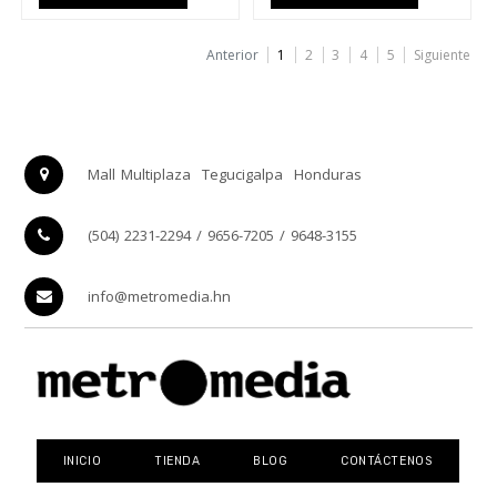
de doble cara con corte
de doble cara con corte
troquelado único
troquelado único
- Reproducidos en cartón
- Reproducidos en cartón
Anterior
1
2
3
4
5
Siguiente
grueso de buena calidad de
grueso de buena calidad de
origen ético con anillas de
origen ético con anillas de
metal y cinta de grosgrain
metal y cinta de grosgrain
- Presentados en un gancho
- Presentados en un gancho
de cartón personalizado de IF
de cartón personalizado de IF
Mall Multiplaza
Tegucigalpa
Honduras
(504) 2231-2294 / 9656-7205 / 9648-3155
info@metromedia.hn
INICIO
TIENDA
BLOG
CONTÁCTENOS