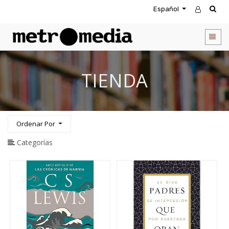
Español
CATEGORIA
DE
PRODUCTOS
Todos
TIENDA
los
productos
Novedades
Agendas
Ordenar Por
Accesorios
Descuentos
Categorías
Entretenimiento
&
Rompecabezas
Biblias
Calendarios
Coffee
Table