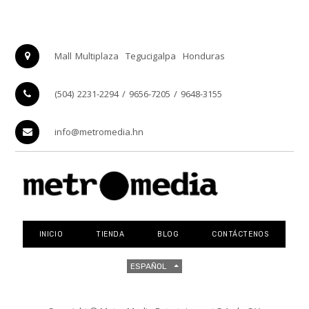
diseño plegable, puedes
armar una partida de ajedrez
en segundos. ¡No más buscar
piezas o peones perdidos!
Mall Multiplaza
Tegucigalpa
Honduras
Compacto y Fácil de
Transportar: Este tablero de
ajedrez plegable está
(504) 2231-2294 / 9656-7205 / 9648-3155
diseñado para caber en tu
mochila, siendo un
compañero de viaje ideal
info@metromedia.hn
para los amantes del ajedrez.
Duradero y Seguro para
Niños: Hecho con materiales
resistentes, este set de
ajedrez soporta los rigores
de los viajes y es seguro para
los niños, perfecto para
noches de juegos en familia.
INICIO
TIENDA
BLOG
CONTÁCTENOS
Educativo y Entretenido:
Mejora tu pensamiento
estratégico y habilidades para
ESPAÑOL
resolver problemas en cada
partida. ¡El ajedrez es un
clásico atemporal que ofrece
horas infinitas de diversión